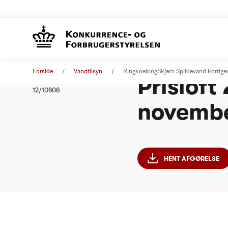
Ringkøb
Afgørelse
01. januar 2012
Forside
Vandtilsyn
RingkoebingSkjern Spildevand korriger
Prisloft 
Nummer
12/10606
novembe
HENT AFGØRELSE