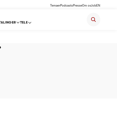
Temaer
Podcasts
Presse
Om os
Job
EN
TALINGER
TELE
d A/S -
.