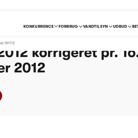
KONKURRENCE
FORBRUG
VANDTILSYN
UDBUD
BE
ing-Skjern Spildevan
et 161112
2012 korrigeret pr. 16
r 2012