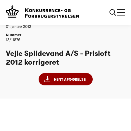
...
Vandtilsyn
Vejle Spildevand AS Prisloft 2012 korrigeret
Afgørelse
01. januar 2012
Nummer
13/11876
Vejle Spildevand A/S - Prisloft
2012 korrigeret
HENT AFGØRELSE