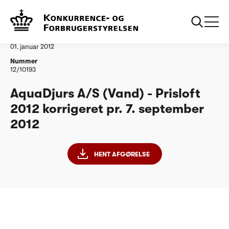
...
Vandtilsyn
AquaDjurs AS korrigeret 070912
Afgørelse
01. januar 2012
Nummer
12/10193
AquaDjurs A/S (Vand) - Prisloft
2012 korrigeret pr. 7. september
2012
HENT AFGØRELSE