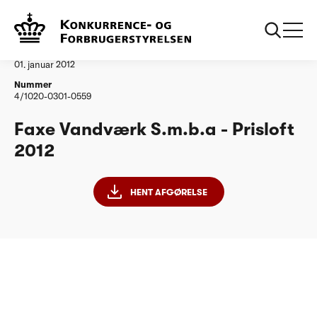
...
Vandtilsyn
Faxe Vandværk smba
Afgørelse
01. januar 2012
Nummer
4/1020-0301-0559
Faxe Vandværk S.m.b.a - Prisloft
2012
HENT AFGØRELSE