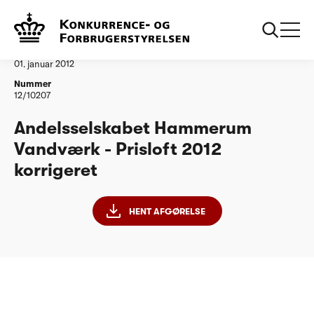
...
Vandtilsyn
Hammerum Vandværk korrigeret
Afgørelse
01. januar 2012
Nummer
12/10207
Andelsselskabet Hammerum
Vandværk - Prisloft 2012
korrigeret
HENT AFGØRELSE