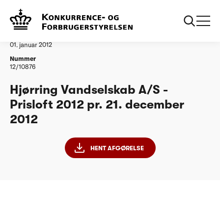
...
Vandtilsyn
Hjoerring Vandselskab AS korrigeret 211212
Afgørelse
01. januar 2012
Nummer
12/10876
Hjørring Vandselskab A/S -
Prisloft 2012 pr. 21. december
2012
HENT AFGØRELSE