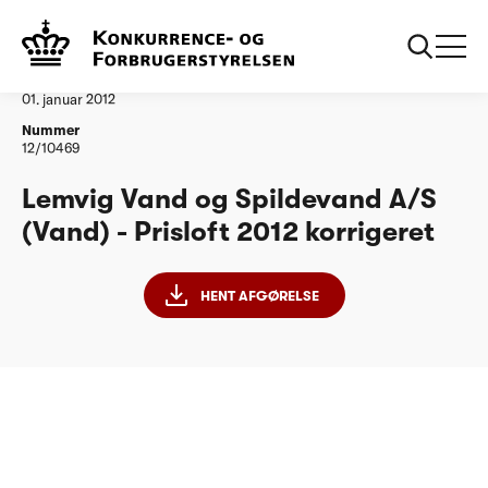
...
Vandtilsyn
Lemvig Vand og Spildevand AS korrigeret
Afgørelse
01. januar 2012
Nummer
12/10469
Lemvig Vand og Spildevand A/S
(Vand) - Prisloft 2012 korrigeret
HENT AFGØRELSE