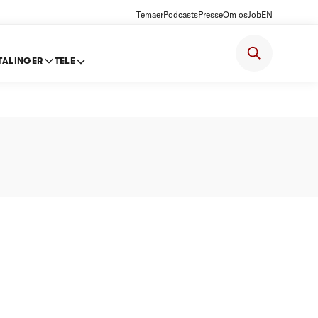
Temaer
Podcasts
Presse
Om os
Job
EN
TALINGER
TELE
 2012