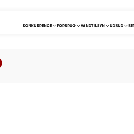
KONKURRENCE
FORBRUG
VANDTILSYN
UDBUD
BE
g Vand A/S - Prisloft