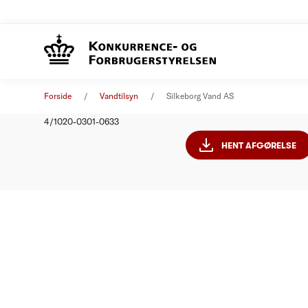
Silkebor
Afgørelse
01. januar 2012
Forside
Vandtilsyn
Silkeborg Vand AS
Nummer
4/1020-0301-0633
HENT AFGØRELSE