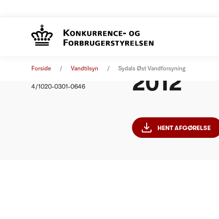
Sydals Ø
Afgørelse
01. januar 2012
Forside
Vandtilsyn
Sydals Øst Vandforsyning
2012
Nummer
4/1020-0301-0646
HENT AFGØRELSE