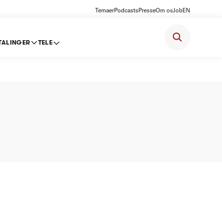
Temaer
Podcasts
Presse
Om os
Job
EN
TALINGER
TELE
isloft