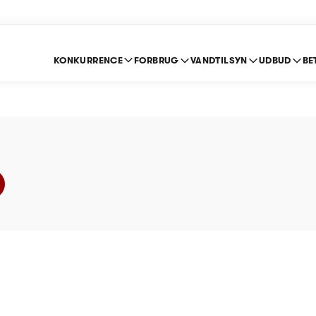
KONKURRENCE
FORBRUG
VANDTILSYN
UDBUD
BE
st Vandforsyning - Pr