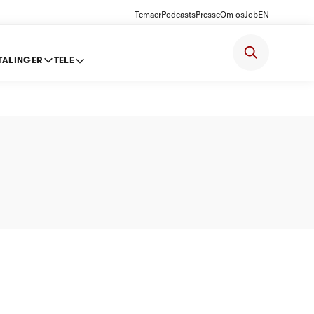
Temaer
Podcasts
Presse
Om os
Job
EN
TALINGER
TELE
2012