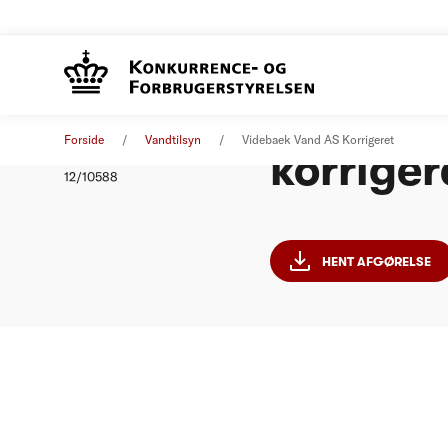
Videbæk 
Afgørelse
01. januar 2012
Forside
Vandtilsyn
Videbaek Vand AS Korrigeret
korriger
Nummer
12/10588
HENT AFGØRELSE