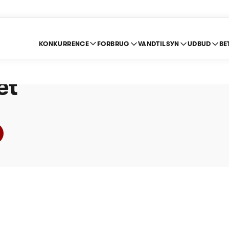
KONKURRENCE
FORBRUG
VANDTILSYN
UDBUD
BE
Vand A/S - Prisloft 
et