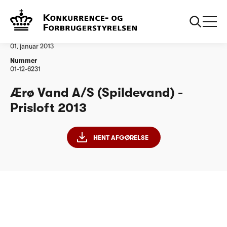
...
Vandtilsyn
Ærø Vand AS
Afgørelse
01. januar 2013
Nummer
01-12-6231
Ærø Vand A/S (Spildevand) -
Prisloft 2013
HENT AFGØRELSE