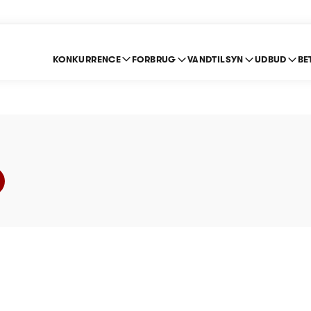
KONKURRENCE
FORBRUG
VANDTILSYN
UDBUD
BE
 Spildevand A/S - Pri