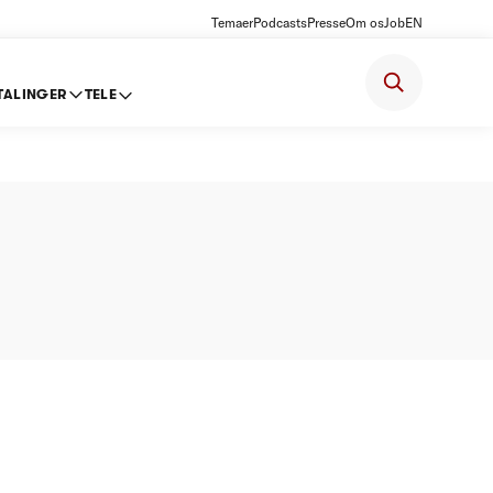
Temaer
Podcasts
Presse
Om os
Job
EN
TALINGER
TELE
sloft