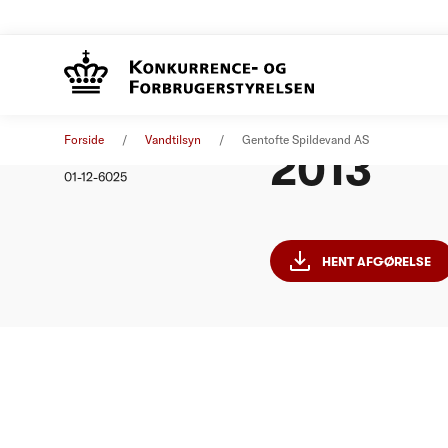
Gentofte
Afgørelse
01. januar 2013
Forside
Vandtilsyn
Gentofte Spildevand AS
2013
Nummer
01-12-6025
HENT AFGØRELSE