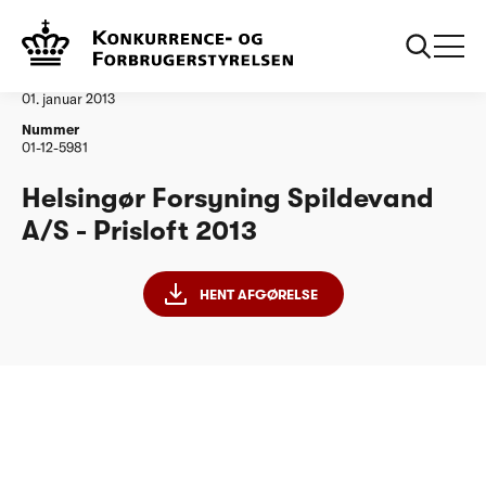
...
Vandtilsyn
Helsingør Forsyning Spildevand AS
Afgørelse
01. januar 2013
Nummer
01-12-5981
Helsingør Forsyning Spildevand
A/S - Prisloft 2013
HENT AFGØRELSE