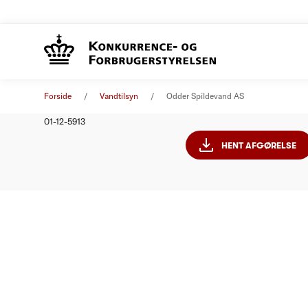
Odder Sp
Afgørelse
01. januar 2013
Forside
Vandtilsyn
Odder Spildevand AS
Nummer
01-12-5913
HENT AFGØRELSE