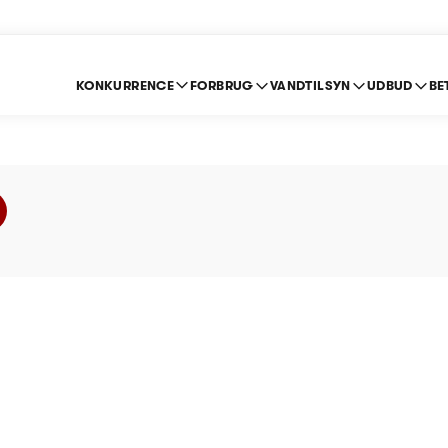
KONKURRENCE
FORBRUG
VANDTILSYN
UDBUD
BE
ildevand A/S - Prisl