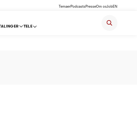
Temaer
Podcasts
Presse
Om os
Job
EN
TALINGER
TELE
oft 2013