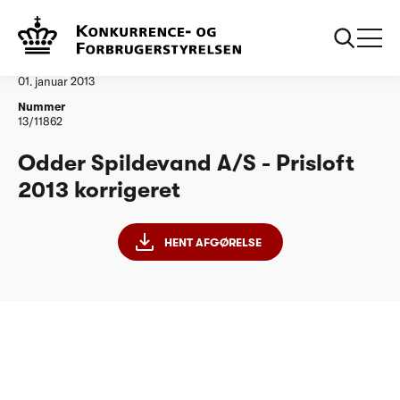
...
Vandtilsyn
Odder Spildevand as Korrigeret PL 2013
Afgørelse
01. januar 2013
Nummer
13/11862
Odder Spildevand A/S - Prisloft
2013 korrigeret
HENT AFGØRELSE