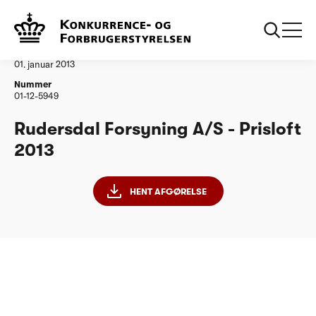
...
Vandtilsyn
Rudersdal Forsyning AS
Afgørelse
01. januar 2013
Nummer
01-12-5949
Rudersdal Forsyning A/S - Prisloft
2013
HENT AFGØRELSE