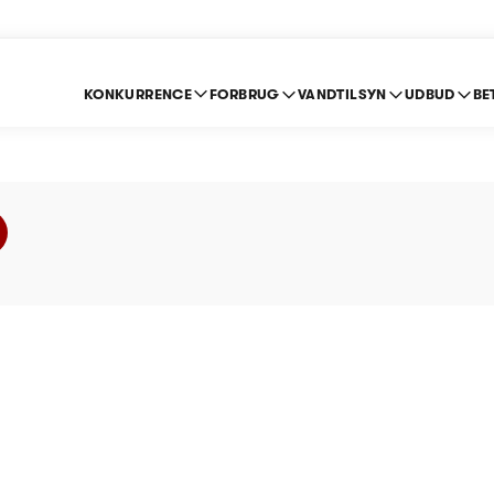
KONKURRENCE
FORBRUG
VANDTILSYN
UDBUD
BE
ldevand A/S - Prislof