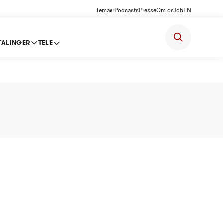
Temaer
Podcasts
Presse
Om os
Job
EN
TALINGER
TELE
t 2013