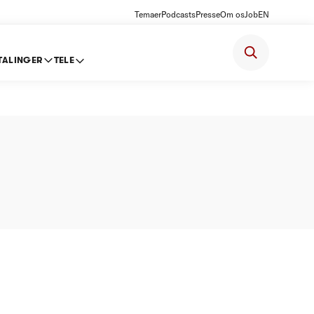
Temaer
Podcasts
Presse
Om os
Job
EN
TALINGER
TELE
isloft