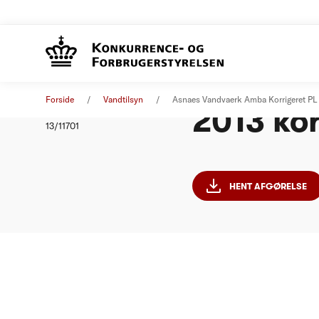
Asnæs V
Afgørelse
01. januar 2013
Forside
Vandtilsyn
Asnaes Vandvaerk Amba Korrigeret PL
2013 kor
Nummer
13/11701
HENT AFGØRELSE