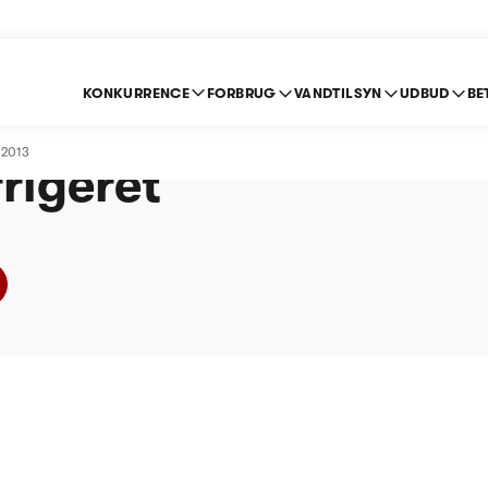
KONKURRENCE
FORBRUG
VANDTILSYN
UDBUD
BE
andværk A.m.b.a - Pr
 2013
rigeret