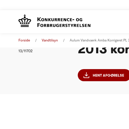
Aulum V
Afgørelse
01. januar 2013
Forside
Vandtilsyn
Aulum Vandvaerk Amba Korrigeret PL 
2013 kor
Nummer
13/11702
HENT AFGØRELSE