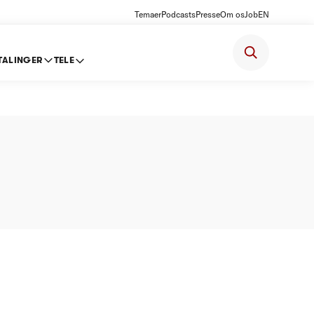
Temaer
Podcasts
Presse
Om os
Job
EN
TALINGER
TELE
isloft