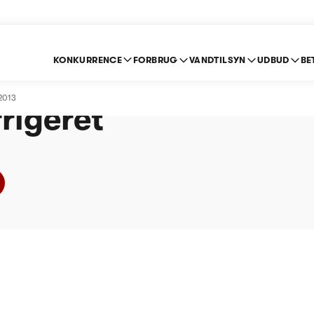
KONKURRENCE
FORBRUG
VANDTILSYN
UDBUD
BE
andværk A.m.b.a - Pr
2013
rigeret