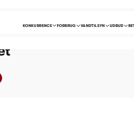
KONKURRENCE
FORBRUG
VANDTILSYN
UDBUD
BE
Vand A/S - Prisloft 2
et