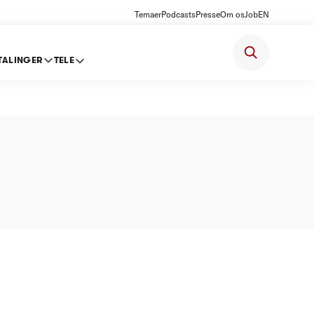
Temaer
Podcasts
Presse
Om os
Job
EN
TALINGER
TELE
013