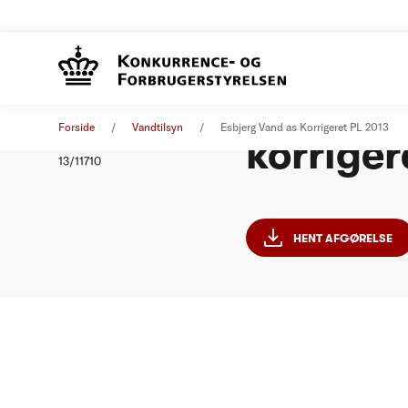
Esbjerg 
Afgørelse
01. januar 2013
Forside
Vandtilsyn
Esbjerg Vand as Korrigeret PL 2013
korriger
Nummer
13/11710
HENT AFGØRELSE