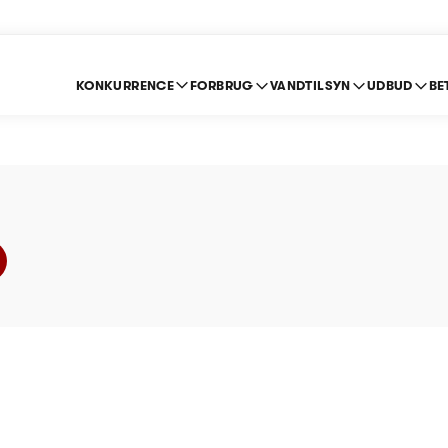
KONKURRENCE
FORBRUG
VANDTILSYN
UDBUD
BE
ndværk A.m.b.a - Pri