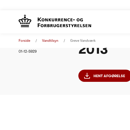
Greve Va
Afgørelse
01. januar 2013
Forside
Vandtilsyn
Greve Vandværk
2013
Nummer
01-12-5929
HENT AFGØRELSE