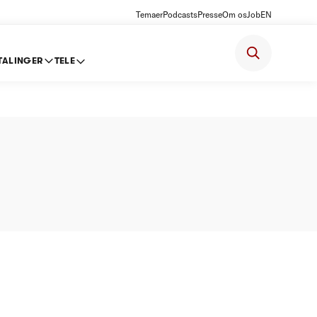
Temaer
Podcasts
Presse
Om os
Job
EN
TALINGER
TELE
sloft