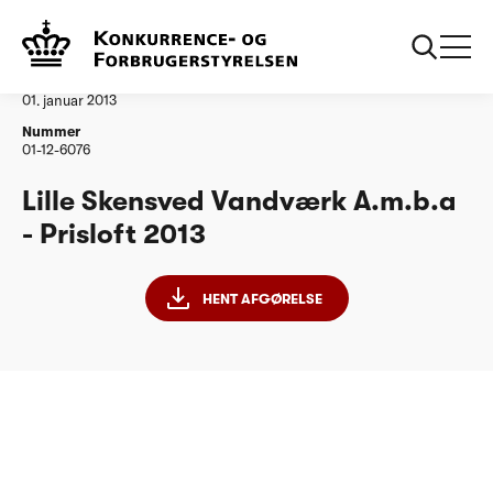
...
Vandtilsyn
Lille Skensved Vandværk
Afgørelse
01. januar 2013
Nummer
01-12-6076
Lille Skensved Vandværk A.m.b.a
- Prisloft 2013
HENT AFGØRELSE