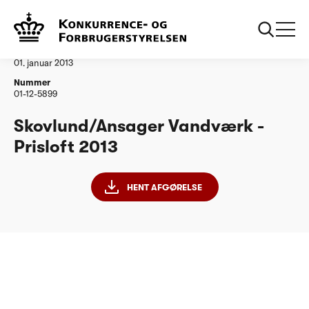
...
Vandtilsyn
Skovlund Ansager Vandværk
Afgørelse
01. januar 2013
Nummer
01-12-5899
Skovlund/Ansager Vandværk -
Prisloft 2013
HENT AFGØRELSE