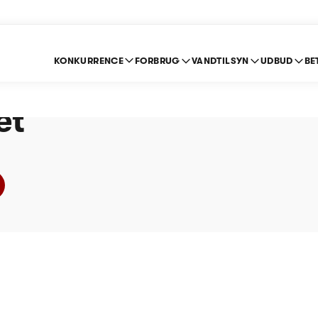
KONKURRENCE
FORBRUG
VANDTILSYN
UDBUD
BE
d A/S - Prisloft 2013
et