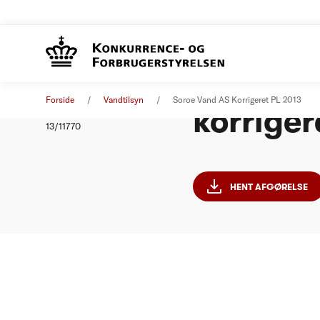
Sorø Van
Afgørelse
01. januar 2013
Forside
Vandtilsyn
Soroe Vand AS Korrigeret PL 2013
korriger
Nummer
13/11770
HENT AFGØRELSE