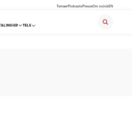
Temaer
Podcasts
Presse
Om os
Job
EN
TALINGER
TELE