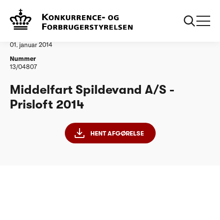
...
Vandtilsyn
Middelfart Spildevand as Afgoerelse PL 2014
Afgørelse
01. januar 2014
Nummer
13/04807
Middelfart Spildevand A/S -
Prisloft 2014
HENT AFGØRELSE