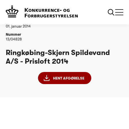
...
Vandtilsyn
RingkoebingSkjern Spildevand as
Afgørelse
01. januar 2014
Nummer
13/04828
Ringkøbing-Skjern Spildevand
A/S - Prisloft 2014
HENT AFGØRELSE