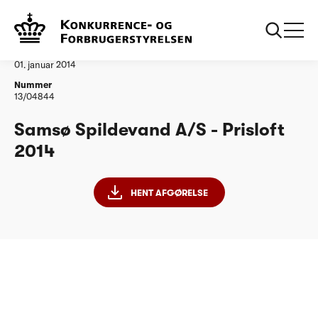
...
Vandtilsyn
Samsoe Spildevand AS
Afgørelse
01. januar 2014
Nummer
13/04844
Samsø Spildevand A/S - Prisloft
2014
HENT AFGØRELSE