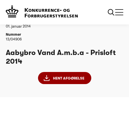
...
Vandtilsyn
Aabybro Vand Amba
Afgørelse
01. januar 2014
Nummer
13/04906
Aabybro Vand A.m.b.a - Prisloft
2014
HENT AFGØRELSE