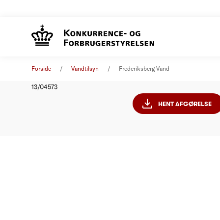
Frederik
Afgørelse
01. januar 2014
Forside
Vandtilsyn
Frederiksberg Vand
Nummer
13/04573
HENT AFGØRELSE