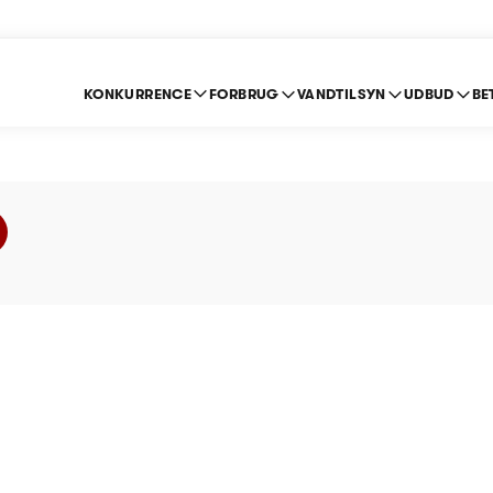
KONKURRENCE
FORBRUG
VANDTILSYN
UDBUD
BE
sberg Vand - Prisloft