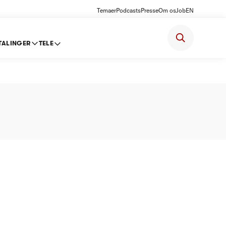
Temaer
Podcasts
Presse
Om os
Job
EN
TALINGER
TELE
 2014