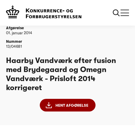
...
Vandtilsyn
Haarby Vandvaerk efter fusion med Brydegaard
og Omegn Vandvaerk korrigeret
Afgørelse
01. januar 2014
Nummer
13/04681
Haarby Vandværk efter fusion
med Brydegaard og Omegn
Vandværk - Prisloft 2014
korrigeret
HENT AFGØRELSE