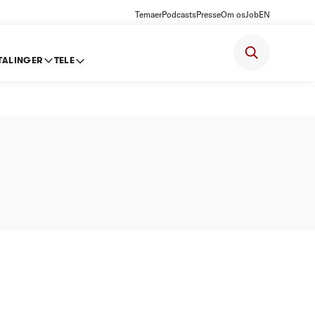
Temaer
Podcasts
Presse
Om os
Job
EN
TALINGER
TELE
risloft