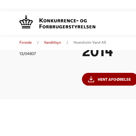
Hørsholm
Afgørelse
01. januar 2014
Forside
Vandtilsyn
Hoersholm Vand AS
2014
Nummer
13/04607
HENT AFGØRELSE