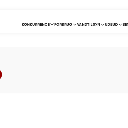
KONKURRENCE
FORBRUG
VANDTILSYN
UDBUD
BE
 Vand A/S (Vand) - P