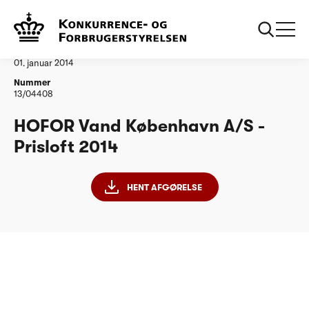
...
Vandtilsyn
HOFOR Vand Koebenhavn AS
Afgørelse
01. januar 2014
Nummer
13/04408
HOFOR Vand København A/S -
Prisloft 2014
HENT AFGØRELSE