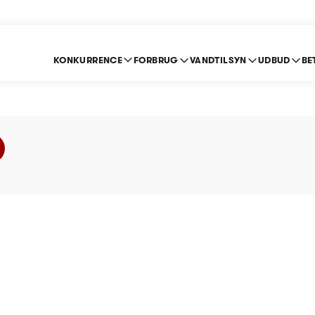
KONKURRENCE
FORBRUG
VANDTILSYN
UDBUD
BE
nd A/S - Prisloft 2014