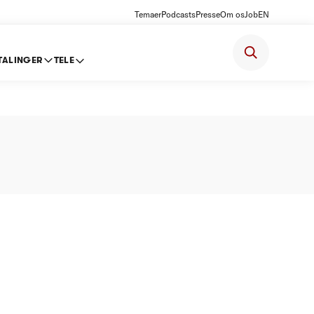
Temaer
Podcasts
Presse
Om os
Job
EN
TALINGER
TELE