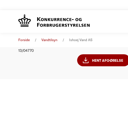
Ishøj Va
Afgørelse
01. januar 2014
Forside
Vandtilsyn
Ishoej Vand AS
Nummer
13/04770
HENT AFGØRELSE