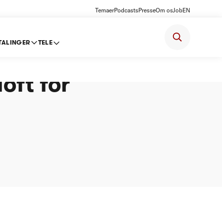
Temaer
Podcasts
Presse
Om os
Job
EN
TALINGER
TELE
se og
oft for