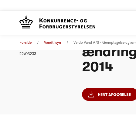
Verdo V
Afgørelse
01. juli 2022
Forside
Vandtilsyn
Verdo Vand A/S - Genoptagelse og ændr
ændring 
Nummer
22/03233
2014
HENT AFGØRELSE