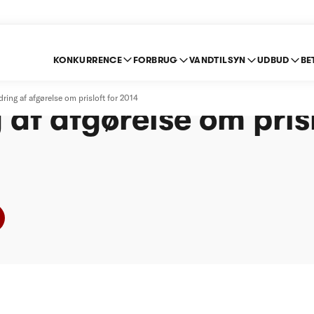
KONKURRENCE
FORBRUG
VANDTILSYN
UDBUD
BE
and A/S - Genoptagel
ing af afgørelse om prisloft for 2014
af afgørelse om prisl