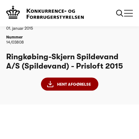
...
Vandtilsyn
Ringkoebing Skjern Spildevand AS PL15
Afgørelse
01. januar 2015
Nummer
14/03808
Ringkøbing-Skjern Spildevand
A/S (Spildevand) - Prisloft 2015
HENT AFGØRELSE