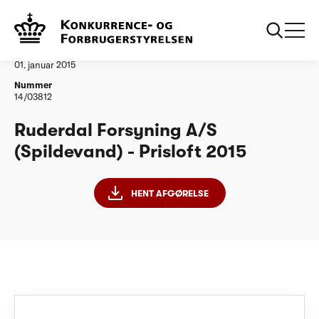
...
Vandtilsyn
Ruderdal Forsyning AS PL15
Afgørelse
01. januar 2015
Nummer
14/03812
Ruderdal Forsyning A/S
(Spildevand) - Prisloft 2015
HENT AFGØRELSE