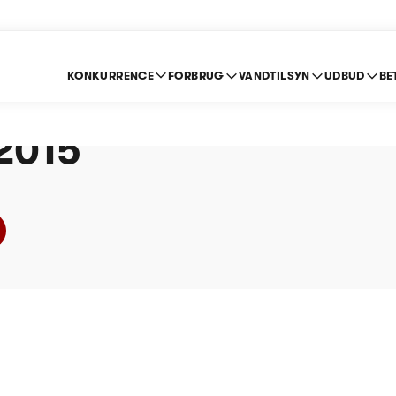
KONKURRENCE
FORBRUG
VANDTILSYN
UDBUD
BE
ldevand A/S (Spildev
 2015