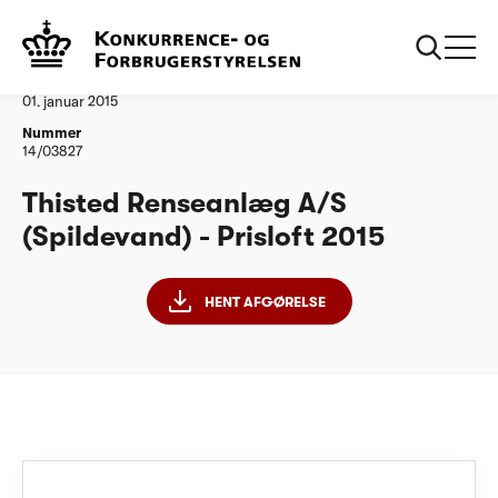
...
Vandtilsyn
Thisted Renseanlaeg AS PL15
Afgørelse
01. januar 2015
Nummer
14/03827
Thisted Renseanlæg A/S
(Spildevand) - Prisloft 2015
HENT AFGØRELSE