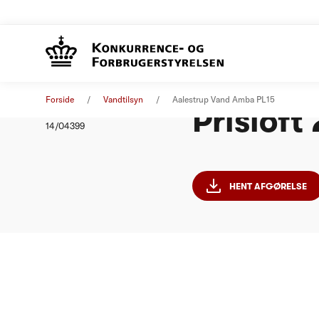
Aalestru
Afgørelse
01. januar 2015
Forside
Vandtilsyn
Aalestrup Vand Amba PL15
Prisloft
Nummer
14/04399
HENT AFGØRELSE