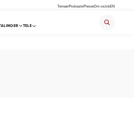
Temaer
Podcasts
Presse
Om os
Job
EN
TALINGER
TELE
) -