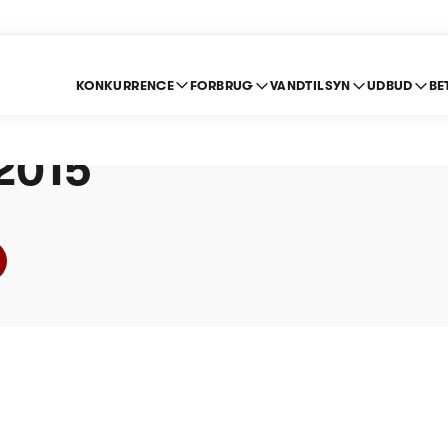
KONKURRENCE
FORBRUG
VANDTILSYN
UDBUD
BE
p Vand A.m.b.a (Vand
 2015