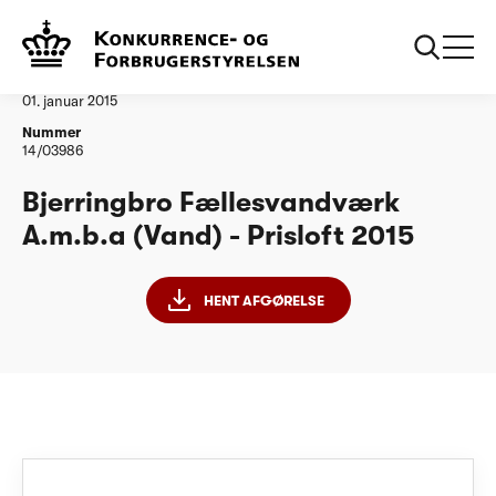
...
Vandtilsyn
Bjerrebro Faellesvandvaerk PL15
Afgørelse
01. januar 2015
Nummer
14/03986
Bjerringbro Fællesvandværk
A.m.b.a (Vand) - Prisloft 2015
HENT AFGØRELSE