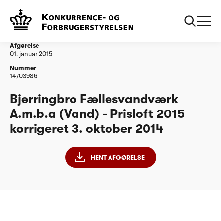
...
Vandtilsyn
Bjerrebro Faellesvandvaerk PL15 korrigeret
03102014
Afgørelse
01. januar 2015
Nummer
14/03986
Bjerringbro Fællesvandværk
A.m.b.a (Vand) - Prisloft 2015
korrigeret 3. oktober 2014
HENT AFGØRELSE