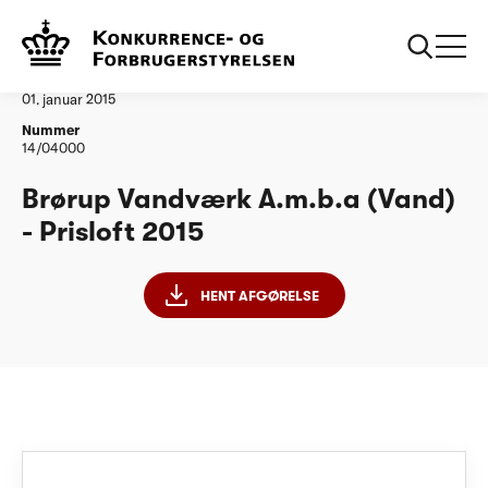
...
Vandtilsyn
Broerup Vandvaerk Amba PL15
Afgørelse
01. januar 2015
Nummer
14/04000
Brørup Vandværk A.m.b.a (Vand)
- Prisloft 2015
HENT AFGØRELSE