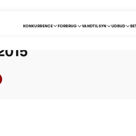
KONKURRENCE
FORBRUG
VANDTILSYN
UDBUD
BE
erg Vandværk (Vand)
 2015