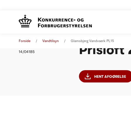
Glamsbj
Afgørelse
01. januar 2015
Forside
Vandtilsyn
Glamsbjerg Vandvaerk PL15
Prisloft
Nummer
14/04185
HENT AFGØRELSE