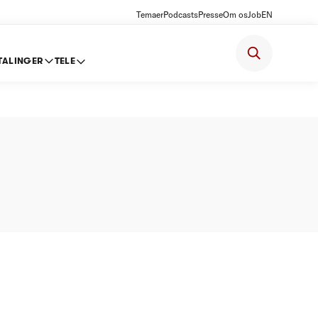
Temaer
Podcasts
Presse
Om os
Job
EN
TALINGER
TELE
 -