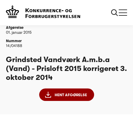
...
Vandtilsyn
Grindsted Vandvaerk Amba PL15 korrigeret
03102014
Afgørelse
01. januar 2015
Nummer
14/04188
Grindsted Vandværk A.m.b.a
(Vand) - Prisloft 2015 korrigeret 3.
oktober 2014
HENT AFGØRELSE