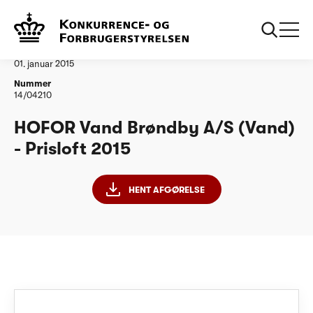
...
Vandtilsyn
HOFOR Vand Broendby AS PL15
Afgørelse
01. januar 2015
Nummer
14/04210
HOFOR Vand Brøndby A/S (Vand)
- Prisloft 2015
HENT AFGØRELSE