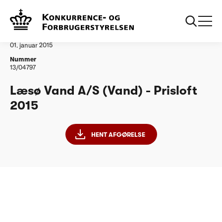
...
Vandtilsyn
Laesoe Vand as
Afgørelse
01. januar 2015
Nummer
13/04797
Læsø Vand A/S (Vand) - Prisloft
2015
HENT AFGØRELSE