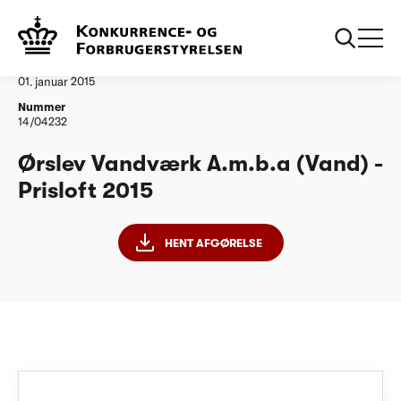
...
Vandtilsyn
Oerslev Vandvaerk Amba PL15
Afgørelse
01. januar 2015
Nummer
14/04232
Ørslev Vandværk A.m.b.a (Vand) -
Prisloft 2015
HENT AFGØRELSE