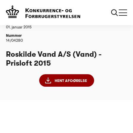
...
Vandtilsyn
Roskilde Vand AS PL15
Afgørelse
01. januar 2015
Nummer
14/04280
Roskilde Vand A/S (Vand) -
Prisloft 2015
HENT AFGØRELSE