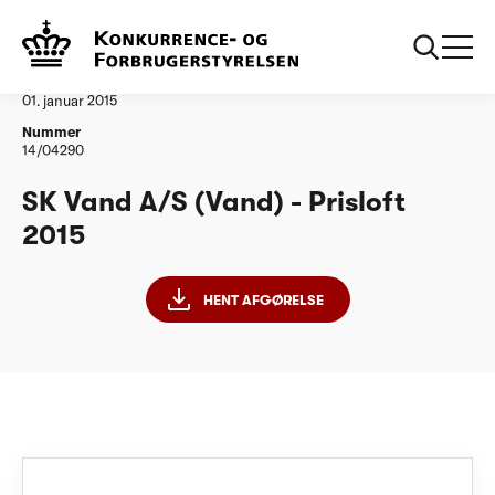
...
Vandtilsyn
SK Vand AS PL15
Afgørelse
01. januar 2015
Nummer
14/04290
SK Vand A/S (Vand) - Prisloft
2015
HENT AFGØRELSE