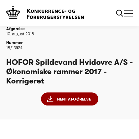
...
Vandtilsyn
HOFOR Spildevand Hvidovre A/S - ØR17 -
Korrigeret
Afgørelse
10. august 2018
Nummer
18/13924
HOFOR Spildevand Hvidovre A/S -
Økonomiske rammer 2017 -
Korrigeret
HENT AFGØRELSE